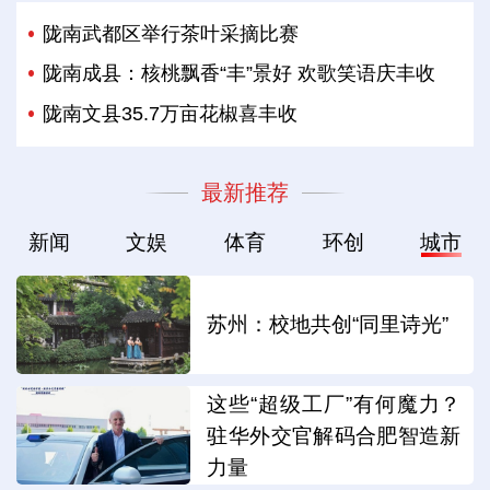
陇南武都区举行茶叶采摘比赛
陇南成县：核桃飘香“丰”景好 欢歌笑语庆丰收
陇南文县35.7万亩花椒喜丰收
最新推荐
新闻
文娱
体育
环创
城市
苏州：校地共创“同里诗光”
这些“超级工厂”有何魔力？
驻华外交官解码合肥智造新
力量