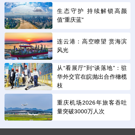
生态守护 持续解锁高颜
值“重庆蓝”
连云港：高空瞭望 赏海滨
风光
从“看展厅”到“谈落地”：驻
华外交官在皖抛出合作橄榄
枝
重庆机场2026年旅客吞吐
量突破3000万人次