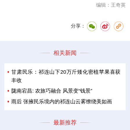
编辑：王奇英
分享：
相关新闻
甘肃民乐：祁连山下20万斤矮化密植苹果喜获
丰收
陇南宕昌: 农旅巧融合 风景变“钱景”
雨后 张掖民乐境内的祁连山云雾缭绕美如画
最新推荐