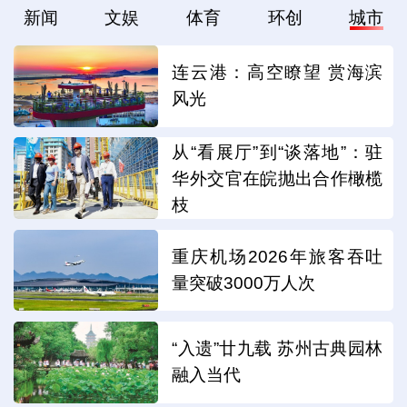
新闻
文娱
体育
环创
城市
连云港：高空瞭望 赏海滨
风光
从“看展厅”到“谈落地”：驻
华外交官在皖抛出合作橄榄
枝
重庆机场2026年旅客吞吐
量突破3000万人次
“入遗”廿九载 苏州古典园林
融入当代