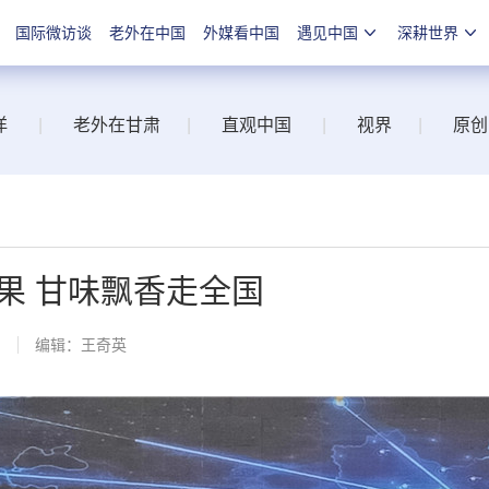
国际微访谈
老外在中国
外媒看中国
遇见中国
深耕世界
洋
|
老外在甘肃
|
直观中国
|
视界
|
原创
果 甘味飘香走全国
网
编辑：王奇英