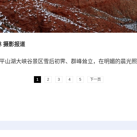
 摄影报道
平山湖大峡谷景区雪后初霁、群峰耸立，在明媚的晨光照
1
2
3
4
5
下一页