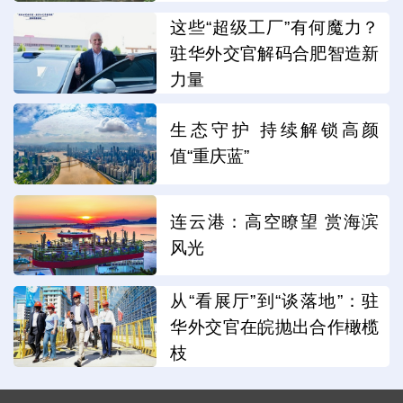
这些“超级工厂”有何魔力？
驻华外交官解码合肥智造新
力量
生态守护 持续解锁高颜
值“重庆蓝”
连云港：高空瞭望 赏海滨
风光
从“看展厅”到“谈落地”：驻
华外交官在皖抛出合作橄榄
枝