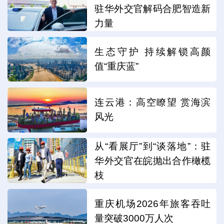
驻华外交官解码合肥智造新
力量
生态守护 持续解锁高颜
值“重庆蓝”
连云港：高空瞭望 赏海滨
风光
从“看展厅”到“谈落地”：驻
华外交官在皖抛出合作橄榄
枝
重庆机场2026年旅客吞吐
量突破3000万人次