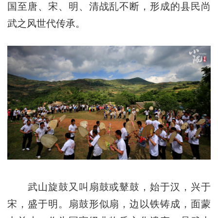
国至唐、宋、明、清战乱不断，形成的县民尚
武之风世代传承。
武山旋鼓又叫扇鼓或鼙鼓，始于汉，兴于
宋，盛于明。扇鼓形似扇，边以铁铸成，面蒙