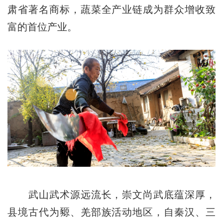
肃省著名商标，蔬菜全产业链成为群众增收致
富的首位产业。
武山武术源远流长，崇文尚武底蕴深厚，
县境古代为豲、羌部族活动地区，自秦汉、三