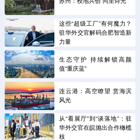
苏州：校地共创“同里诗光”
这些“超级工厂”有何魔力？
驻华外交官解码合肥智造新
力量
生态守护 持续解锁高颜
值“重庆蓝”
连云港：高空瞭望 赏海滨
风光
从“看展厅”到“谈落地”：驻
华外交官在皖抛出合作橄榄
枝