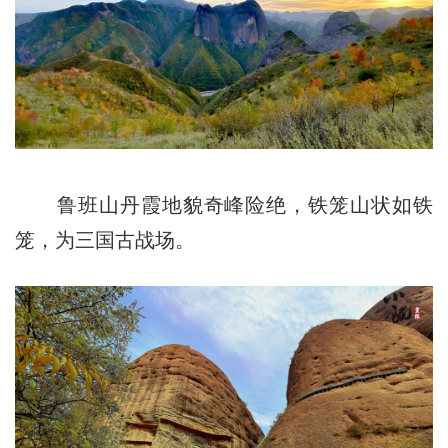
鲁班山丹霞地貌奇峰险绝，铁笼山状如铁
笼，为三国古战场。