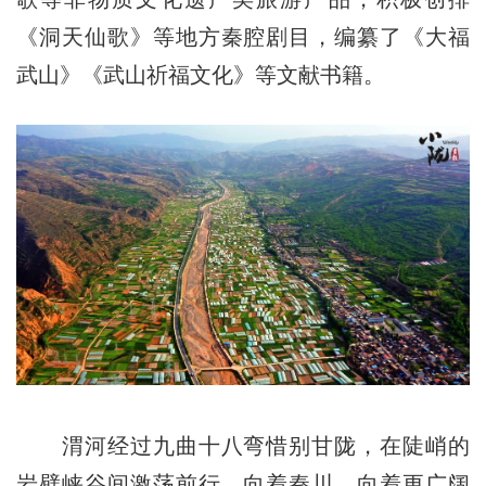
《洞天仙歌》等地方秦腔剧目，编纂了《大福
武山》《武山祈福文化》等文献书籍。
渭河经过九曲十八弯惜别甘陇，在陡峭的
岩壁峡谷间激荡前行，向着秦川，向着更广阔