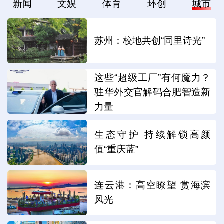
新闻
文娱
体育
环创
城市
苏州：校地共创“同里诗光”
这些“超级工厂”有何魔力？
驻华外交官解码合肥智造新
力量
生态守护 持续解锁高颜
值“重庆蓝”
连云港：高空瞭望 赏海滨
风光