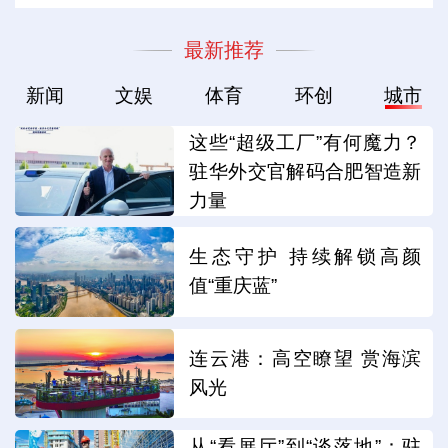
最新推荐
新闻
文娱
体育
环创
城市
这些“超级工厂”有何魔力？
驻华外交官解码合肥智造新
力量
生态守护 持续解锁高颜
值“重庆蓝”
连云港：高空瞭望 赏海滨
风光
从“看展厅”到“谈落地”：驻