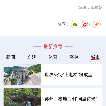
编辑：佘颖慧
分享：
最新推荐
新闻
文娱
体育
环创
城市
世界级“水上电梯”将成型
苏州：校地共创“同里诗光”