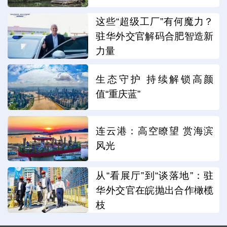
这些“超级工厂”有何魔力？
驻华外交官解码合肥智造新
力量
生态守护 持续解锁高颜
值“重庆蓝”
连云港：高空瞭望 赏海滨
风光
从“看展厅”到“谈落地”：驻
华外交官在皖抛出合作橄榄
枝