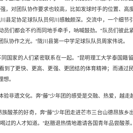
很强，对团队协作要求也较高，比如发球时手的位置、高
陇川县足协足球队队员何川感触颇深。交流中，一个细节
动员们都会不约而同地手牵手，呐喊鼓劲。“队员们彼此
团队协作之光。”陇川县第一中学足球队队员周家伟说。
同国家的人们紧密联系在一起。”昆明理工大学泰国籍留
看到了更快、更高、更强、更团结的体育精神；而通过
理想。
非遗文化。奔“藤”少年团的感受是交融、热爱，越走
族酸茶的好奇，奔“藤”少年团走进芒市三台山德昂族乡
？喝过的人才知道。”赵腊退热情地邀请各国青年品尝酸茶