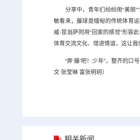
分享中，青年们纷纷用“美丽”“开
敏看来，藤球是缅甸的传统体育运
威·昆翁萨则用“回家的感觉”形容
体育交流文化、增进情谊，这让我
“奔‘藤’吧！少年”，整齐的口号
文 张莹琳 富张明玥）
相关新闻