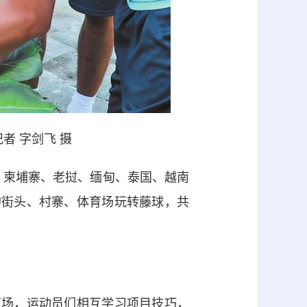
者 字剑飞 摄
、柬埔寨、老挝、缅甸、泰国、越南
的街头、村寨、体育场玩转藤球，共
场，运动员们相互学习项目技巧，