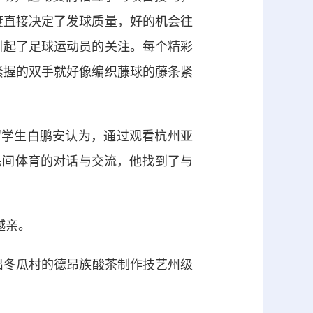
度直接决定了发球质量，好的机会往
引起了足球运动员的关注。每个精彩
紧握的双手就好像编织藤球的藤条紧
学生白鹏安认为，通过观看杭州亚
民间体育的对话与交流，他找到了与
越亲。
出冬瓜村的德昂族酸茶制作技艺州级
。