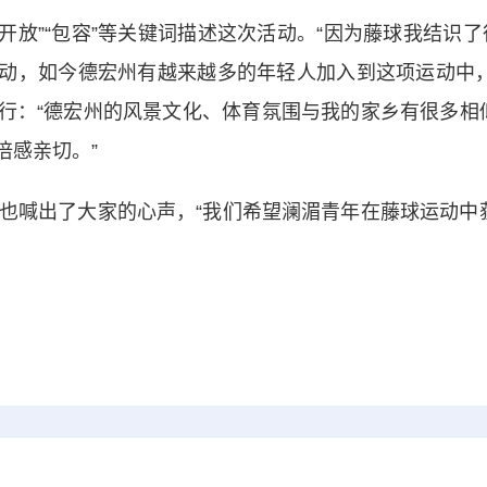
放”“包容”等关键词描述这次活动。“因为藤球我结识
动，如今德宏州有越来越多的年轻人加入到这项运动中，
此行：“德宏州的风景文化、体育氛围与我的家乡有很多
倍感亲切。”
也喊出了大家的心声，“我们希望澜湄青年在藤球运动中