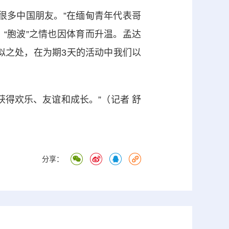
了很多中国朋友。”在缅甸青年代表哥
“胞波”之情也因体育而升温。孟达
相似之处，在为期3天的活动中我们以
获得欢乐、友谊和成长。”（记者 舒
分享：