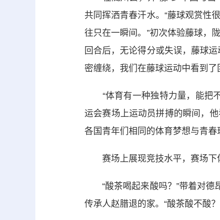
共同挥洒青春汗水。“藤球观赏性
往只在一瞬间。”初次体验藤球，
回合后，无论得分或失误，藤球运
密缠绕，我们在藤球运动中看到了
“体育有一种独特力量，能把不
运会赛场上运动员拼搏的瞬间，他
各国青年们相同的体育梦想与青春
赛场上展现竞技水平，赛场下体验
“酸茶喝起来酸吗？”带着对德昂
传承人赵腊退的家。“酸茶酸不酸