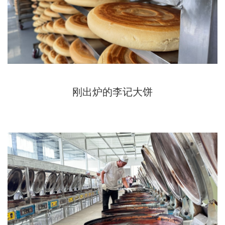
刚出炉的李记大饼