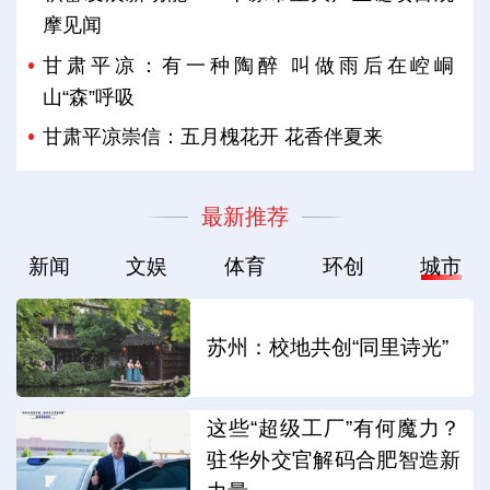
摩见闻
甘肃平凉：有一种陶醉 叫做雨后在崆峒
山“森”呼吸
甘肃平凉崇信：五月槐花开 花香伴夏来
最新推荐
新闻
文娱
体育
环创
城市
苏州：校地共创“同里诗光”
这些“超级工厂”有何魔力？
驻华外交官解码合肥智造新