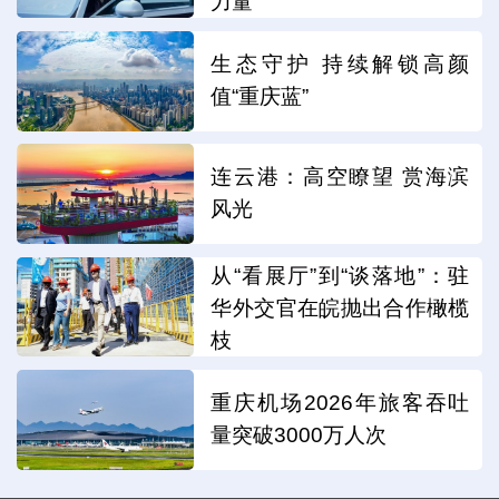
力量
生态守护 持续解锁高颜
值“重庆蓝”
连云港：高空瞭望 赏海滨
风光
从“看展厅”到“谈落地”：驻
华外交官在皖抛出合作橄榄
枝
重庆机场2026年旅客吞吐
量突破3000万人次