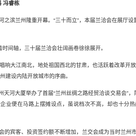
科 冯睿栋
滨兰州隆重开幕。“三十而立”，本届兰洽会在展厅设置
着时间轴，三十届兰洽会壮阔画卷徐徐展开。
唱响大江南北，地处祖国西北的甘肃，也活跃着改革开放
兰州建设内陆开放城市的序曲。
兰州天河大厦举办了首届“兰州丝绸之路经贸洽谈交易会”，
企业便在马路上摆摊设点，虽说档次不高，却也十分热
。
的宾客、投资签约额不断增加，兰交会成为当时兰州市