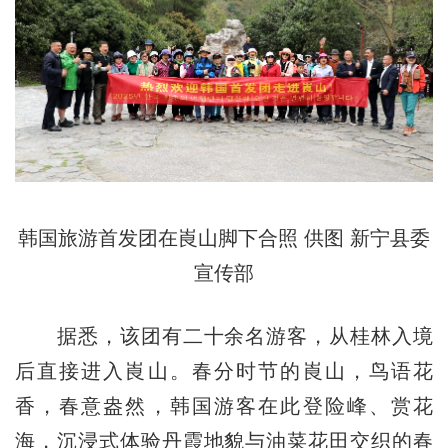
韩国旅游首发团在崀山脚下合照 供图 新宁县委
宣传部
据悉，该团有二十余名游客，从桂林入境
后直接进入崀山。春分时节的崀山，鸟语花
香，春意盎然，韩国游客在此登险峰、赏花
海，沉浸式体验丹霞地貌与油菜花田交织的春