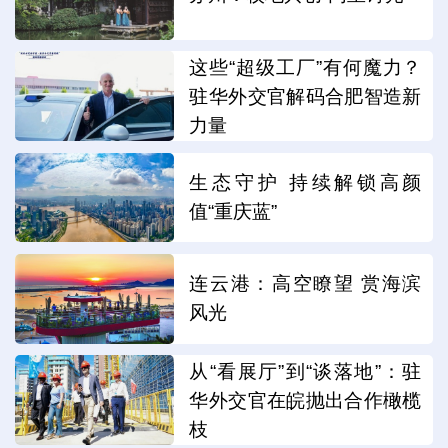
这些“超级工厂”有何魔力？
驻华外交官解码合肥智造新
力量
生态守护 持续解锁高颜
值“重庆蓝”
连云港：高空瞭望 赏海滨
风光
从“看展厅”到“谈落地”：驻
华外交官在皖抛出合作橄榄
枝