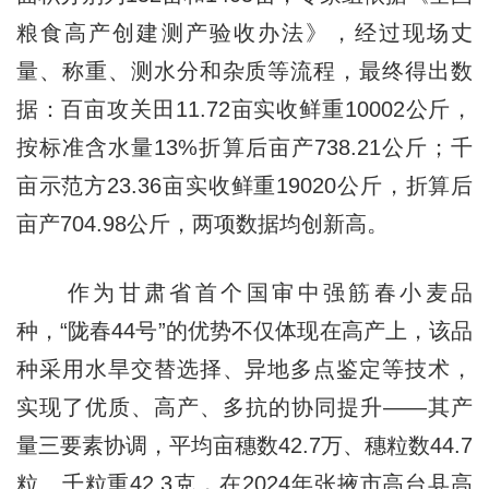
粮食高产创建测产验收办法》，经过现场丈
量、称重、测水分和杂质等流程，最终得出数
据：百亩攻关田11.72亩实收鲜重10002公斤，
按标准含水量13%折算后亩产738.21公斤；千
亩示范方23.36亩实收鲜重19020公斤，折算后
亩产704.98公斤，两项数据均创新高。
作为甘肃省首个国审中强筋春小麦品
种，“陇春44号”的优势不仅体现在高产上，该品
种采用水旱交替选择、异地多点鉴定等技术，
实现了优质、高产、多抗的协同提升——其产
量三要素协调，平均亩穗数42.7万、穗粒数44.7
粒、千粒重42.3克，在2024年张掖市高台县高