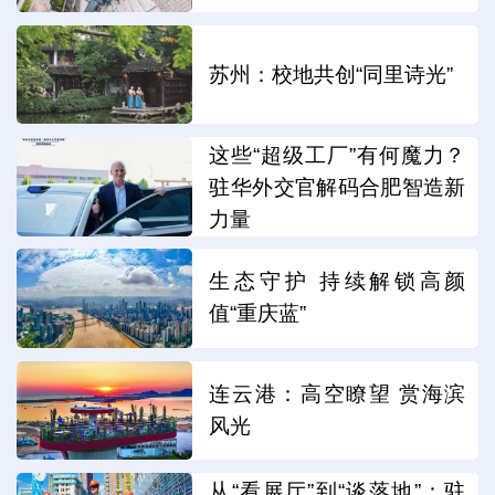
苏州：校地共创“同里诗光”
这些“超级工厂”有何魔力？
驻华外交官解码合肥智造新
力量
生态守护 持续解锁高颜
值“重庆蓝”
连云港：高空瞭望 赏海滨
风光
从“看展厅”到“谈落地”：驻