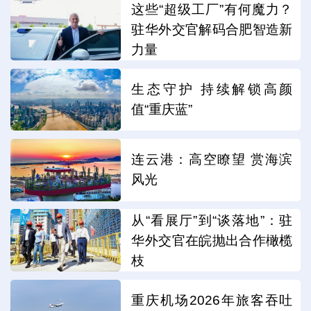
这些“超级工厂”有何魔力？
驻华外交官解码合肥智造新
力量
生态守护 持续解锁高颜
值“重庆蓝”
连云港：高空瞭望 赏海滨
风光
从“看展厅”到“谈落地”：驻
华外交官在皖抛出合作橄榄
枝
重庆机场2026年旅客吞吐