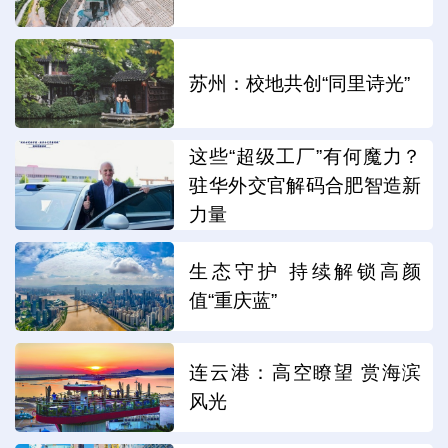
苏州：校地共创“同里诗光”
这些“超级工厂”有何魔力？
驻华外交官解码合肥智造新
力量
生态守护 持续解锁高颜
值“重庆蓝”
连云港：高空瞭望 赏海滨
风光