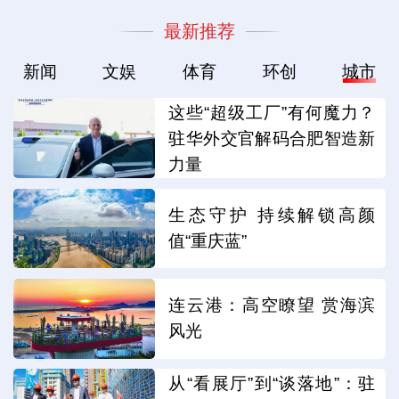
最新推荐
新闻
文娱
体育
环创
城市
这些“超级工厂”有何魔力？
驻华外交官解码合肥智造新
力量
生态守护 持续解锁高颜
值“重庆蓝”
连云港：高空瞭望 赏海滨
风光
从“看展厅”到“谈落地”：驻