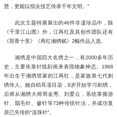
慧，更能以指尖技艺传承千年文明。”
此次主题特展展出的46件非遗珍品中，除
《千里江山图》外，江再红及其创作团队还有
《荷香十里》《再红湘绣赋》2幅作品入选。
湘绣是中国四大名绣之一，有2000多年历
史，主要依靠针线刻画来表现物象神态。1968
年出生于湘绣世家的江再红，是家族第七代刺
绣传人。她自幼耳濡目染，8岁开始学习刺绣，
后师从湘绣大师周金秀、刘爱云，系统掌握游
针、鬅毛针、掺针等73种传统针法，并成功复
原已失传的“连珠针”。