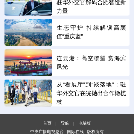
驻华外交官解码合肥智造新
力量
生态守护 持续解锁高颜
值“重庆蓝”
连云港：高空瞭望 赏海滨
风光
从“看展厅”到“谈落地”：驻
华外交官在皖抛出合作橄榄
枝
首页
|
导航
|
电脑版
中央广播电视总台
国际在线
版权所有