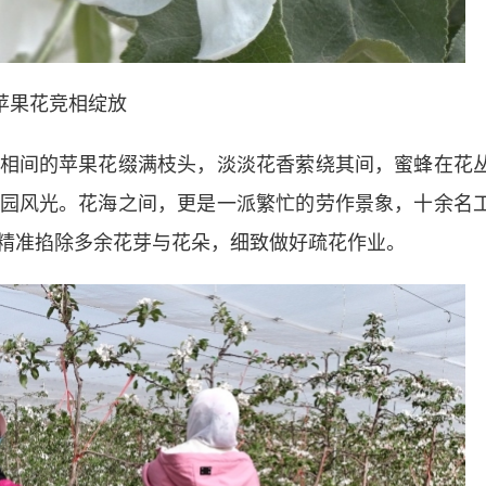
苹果花竞相绽放
间的苹果花缀满枝头，淡淡花香萦绕其间，蜜蜂在花
园风光。花海之间，更是一派繁忙的劳作景象，十余名
精准掐除多余花芽与花朵，细致做好疏花作业。