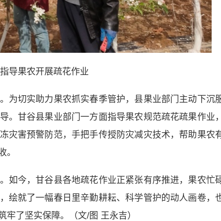
指导果农开展疏花作业
为切实助力果农抓实春季管护，县果业部门主动下沉
导。甘谷县果业部门一方面指导果农规范疏花疏果作业
冻灾害预警防范，手把手传授防灾减灾技术，帮助果农
收。
如今，甘谷县各地疏花作业正紧张有序推进，果农忙
，绘就了一幅春日里辛勤耕耘、科学管护的动人画卷，
牢了坚实保障。（文/图 王永吉）