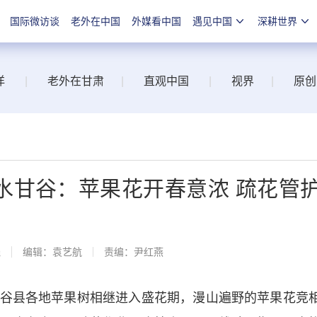
国际微访谈
老外在中国
外媒看中国
遇见中国
深耕世界
洋
|
老外在甘肃
|
直观中国
|
视界
|
原创
水甘谷：苹果花开春意浓 疏花管
线
编辑：袁艺航
责编：尹红燕
县各地苹果树相继进入盛花期，漫山遍野的苹果花竞