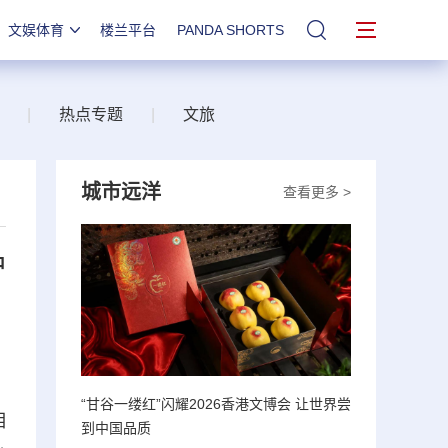
文娱体育
楼兰平台
PANDA SHORTS
站内搜索
|
热点专题
|
文旅
城市远洋
查看更多 >
护
“甘谷一缕红”闪耀2026香港文博会 让世界尝
相
到中国品质