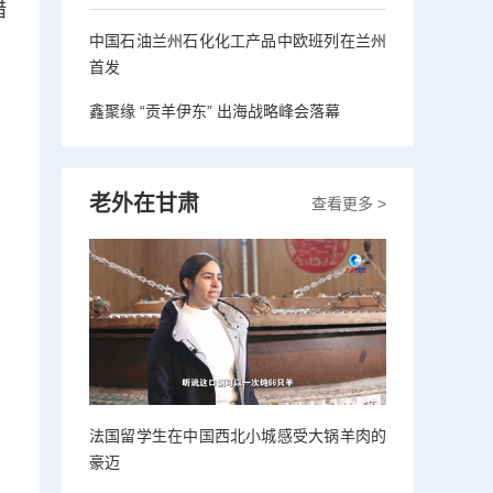
措
中国石油兰州石化化工产品中欧班列在兰州
首发
鑫聚缘 “贡羊伊东” 出海战略峰会落幕
老外在甘肃
查看更多 >
法国留学生在中国西北小城感受大锅羊肉的
豪迈