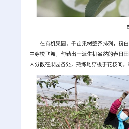
在有机果园，千亩果树整齐排列，粉白相
中穿梭飞舞，勾勒出一派生机盎然的春日田
人分散在果园各处，熟练地穿梭于花枝间，