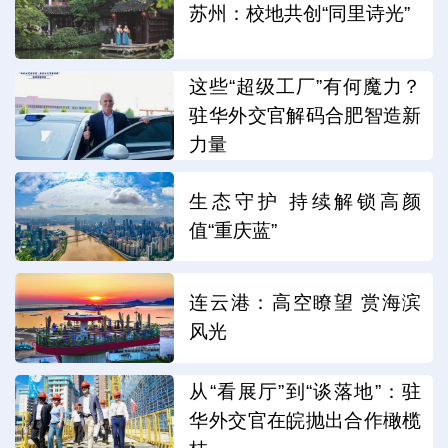
苏州：校地共创“同里诗光”
这些“超级工厂”有何魔力？
驻华外交官解码合肥智造新
力量
生态守护 持续解锁高颜
值“重庆蓝”
连云港：高空瞭望 赏海滨
风光
从“看展厅”到“谈落地”：驻
华外交官在皖抛出合作橄榄