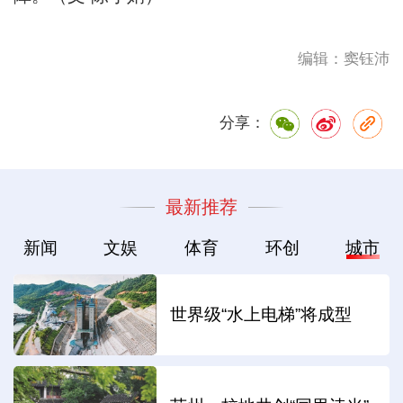
编辑：窦钰沛
分享：
最新推荐
新闻
文娱
体育
环创
城市
世界级“水上电梯”将成型