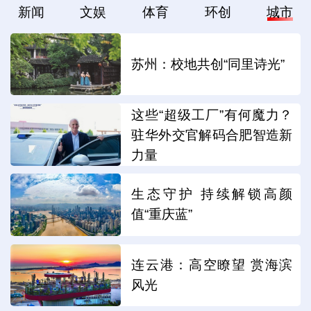
新闻
文娱
体育
环创
城市
苏州：校地共创“同里诗光”
这些“超级工厂”有何魔力？
驻华外交官解码合肥智造新
力量
生态守护 持续解锁高颜
值“重庆蓝”
连云港：高空瞭望 赏海滨
风光