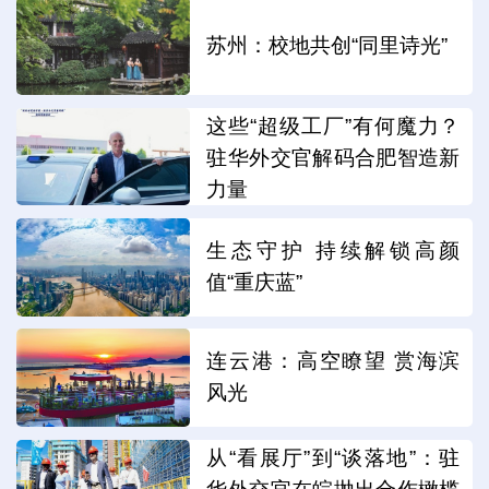
苏州：校地共创“同里诗光”
这些“超级工厂”有何魔力？
驻华外交官解码合肥智造新
力量
生态守护 持续解锁高颜
值“重庆蓝”
连云港：高空瞭望 赏海滨
风光
从“看展厅”到“谈落地”：驻