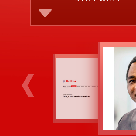
从现在起
建成社会主义
全面推进中华
——202
所作的报告