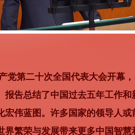
了全球发展倡议、全球安全倡议，
诚呼吁，世界各国弘扬和平、发展
国共产党第二十次全国代表大会开幕
共同价值，促进各国人民相知相亲
。报告总结了中国过去五年工作和
民愿同世界人民携手开创人类更加
化宏伟蓝图。许多国家的领导人或
2年10月16日，习近平向中国共产
世界繁荣与发展带来更多中国智慧