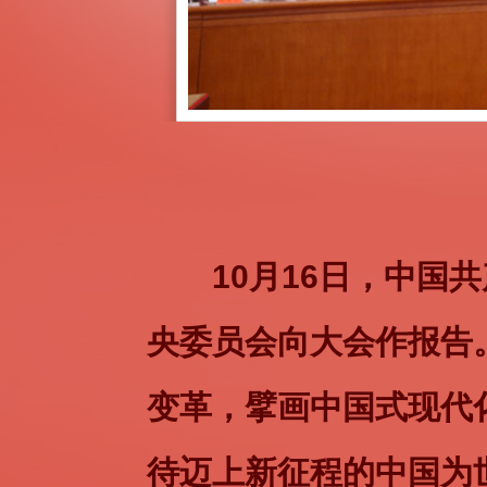
中国提出
落实。我们真
10月16日，中
自由的全人类
央委员会向大会作报告
挑战。中国人
变革，擘画中国式现代
——202
所作的报告
待迈上新征程的中国为