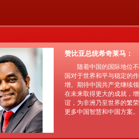
赞比亚总统希奇莱马：
，中国共产党的中心任务就是团结
津巴布韦《先驱报》网站：
随着中国的国际地位不
津巴布韦新闻、宣传和广播
国对于世界和平与稳定的作
现代化强国、实现第二个百年奋斗
服务部部长莫妮卡•穆茨万古瓦接
增。期待中国共产党继续领
受采访时表示，津巴布韦高度关
在未来取得更大的成就，增
民族伟大复兴。
注中共二十大召开并致以美好祝
愿。中国是津巴布韦宝贵的战略
谊，为非洲乃至世界的繁荣
合作伙伴，非中合作给非洲带来
2年10月16日，习近平向中国共产
更多中国智慧和中国方案。
了巨大红利。中国的发展模式值
得非洲国家借鉴。