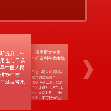
带领全国各族人民全面
俄罗斯统一俄罗斯党主席、
断提升，中
俄联邦安全会议副主席梅德
用也与日俱
目标，以中国式现代化
韦杰夫：
导中国人民
在习近平总书记掌舵领航以
进赞中友
及全体中共党员的团结努力下，
与发展带来
中国在各领域取得举世瞩目的成
就，正在向全面建设社会主义现
党第二十次全国代表大会
代化强国迈进。在新时期，中国
共产党作为强大、不可撼动的力
量，成为中国人民逐梦征程上的
真正领路人。