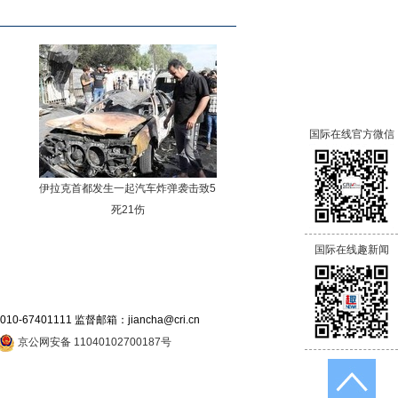
国际在线官方微信
伊拉克首都发生一起汽车炸弹袭击致5
死21伤
国际在线趣新闻
7401111 监督邮箱：jiancha@cri.cn
京公网安备 11040102700187号