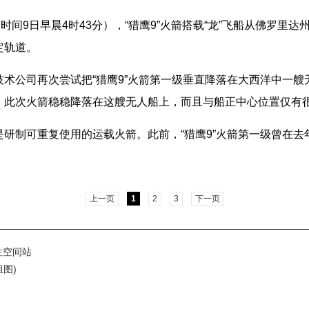
9日早晨4时43分），“猎鹰9”火箭搭载“龙”飞船从佛罗里达
定轨道。
公司再次尝试把“猎鹰9”火箭第一级垂直降落在大西洋中一艘
，此次火箭稳稳降落在这艘无人船上，而且与船正中心位置仅有
制可重复使用的运载火箭。此前，“猎鹰9”火箭第一级曾在去年
上一页
1
2
3
下一页
往空间站
图)