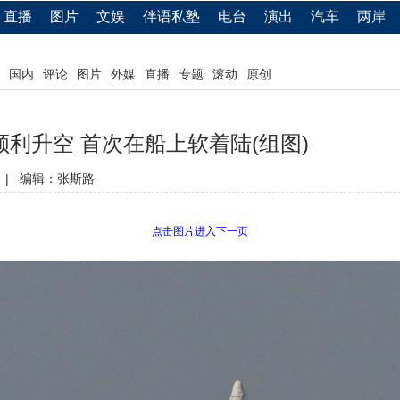
直播
图片
文娱
伴语私塾
电台
演出
汽车
两岸
国内
评论
图片
外媒
直播
专题
滚动
原创
利升空 首次在船上软着陆(组图)
|
编辑：张斯路
点击图片进入下一页