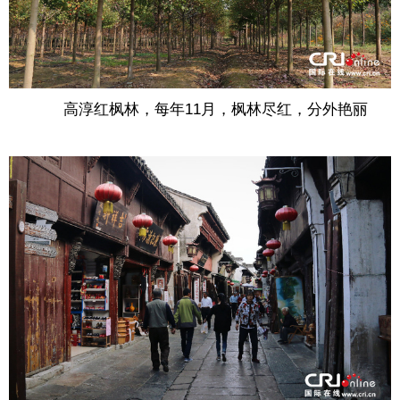
高淳红枫林，每年11月，枫林尽红，分外艳丽