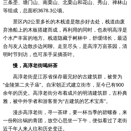
三条垄、塘门山、南栗山、北栗山和花山、秀山、禅林山
等组成，总面积3678.3公顷。
景区内2公里多长的木栈道是散步好去处，栈道由废
弃渔船上的木板搭建而成，再利用的同时，也表明高淳是
个水产丰富的地方。栈道隐藏于树林中，舒缓绵长，最适
合与友人边散步边闲聊。走至尽头，是高淳万亩茶园，清
明时节到访，也可亲手采摘茶叶。
慢，高淳老街喝杯茶
高淳老街是江苏省保存最完好的古建筑群，被誉为
“金陵第二夫子庙”。自宋朝正式建立街市，至今已有900
余年的历史。高淳老街分布着成片的明清建筑群，古朴典
雅，被中外学者和游客誉为“古建筑的艺术宝库”。
漫步高淳老街，寻一茶肆，要一杯当季的碧螺春，来
一份刚出锅的青团，放空心思坐一下午，便似看过了老街
近千年人来人往和历史变迁。