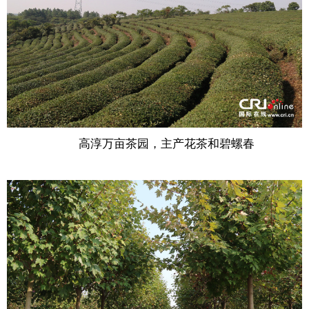
高淳万亩茶园，主产花茶和碧螺春