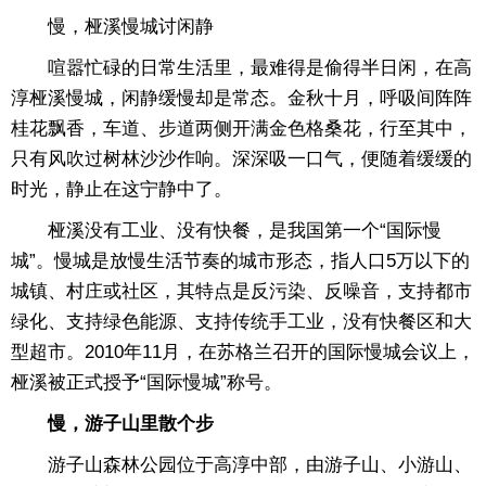
慢，桠溪慢城讨闲静
喧嚣忙碌的日常生活里，最难得是偷得半日闲，在高
淳桠溪慢城，闲静缓慢却是常态。金秋十月，呼吸间阵阵
桂花飘香，车道、步道两侧开满金色格桑花，行至其中，
只有风吹过树林沙沙作响。深深吸一口气，便随着缓缓的
时光，静止在这宁静中了。
桠溪没有工业、没有快餐，是我国第一个“国际慢
城”。慢城是放慢生活节奏的城市形态，指人口5万以下的
城镇、村庄或社区，其特点是反污染、反噪音，支持都市
绿化、支持绿色能源、支持传统手工业，没有快餐区和大
型超市。2010年11月，在苏格兰召开的国际慢城会议上，
桠溪被正式授予“国际慢城”称号。
慢，游子山里散个步
游子山森林公园位于高淳中部，由游子山、小游山、