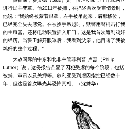
被捕前，赛义德（Said）是一位活动家，呼吁叙利亚
进行民主变革。他2011年被捕，在描述首次受审情景时，
他说：“我始终被蒙着眼罩，左手被吊起来，肩部移位，
已经完全失去感觉。在被换手吊起时，狱警用警棍击打我
的生殖器。还将电动装置插入肛门，这是我首次遭到鸡奸
的经历。当警卫解开眼罩后，我看到父亲，他目睹了我被
鸡奸的整个过程。”
大赦国际的中东和北非主管菲利普·卢瑟（Philip
Luther）说，这份报告凸显了囚犯受虐的每个阶段，包括
被捕、审讯以及关押等。叙利亚受到虐囚指控已经数十
年，但这是首次曝光其恐怖真相。（沈姝华）