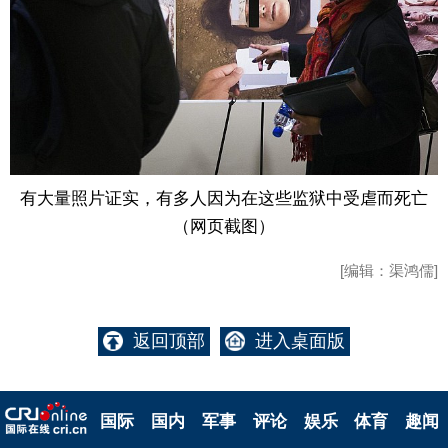
有大量照片证实，有多人因为在这些监狱中受虐而死亡
（网页截图）
[编辑：渠鸿儒]
返回顶部
进入桌面版
国际
国内
军事
评论
娱乐
体育
趣闻