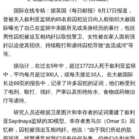
国际在线专稿：据英国《每日邮报》8月17日报道，
曾被关入叙利亚监狱的65名前囚犯近日向人权组织大赦国
际曝光了自己在监狱中亲眼所见或亲身经历的暴行，包括
男性囚犯被迫互相鸡奸以取悦警卫、女性被在家人面前强
奸以迫使其招供、持续殴打和虐待囚犯导致“血流成河”等
等。
据估计，在过去5年中，超过17723人死于叙利亚监狱
中，平均每月超过300人，或每天接近10人。在大赦国际
长达69页的报告中，记录了许多囚犯的证词，他们称受到
了电刑、殴打、强奸、严寒以及拒绝给水、食物或药物治
疗等虐待。
研究人员还根据卫星图片和幸存者的证词重建了叙利
亚Saydnaya监狱的3D模型。幸存者奥马尔（Omar S）回
忆称，囚犯被强迫互相鸡奸。他说：“由于我们所处的肮
脏环境，狱警通常对我们没有任何兴趣，但他们会剥光我