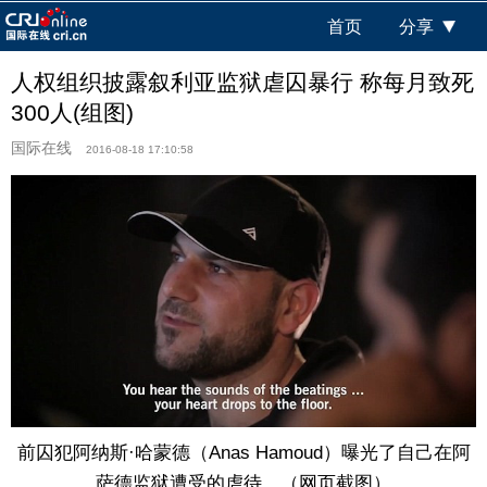
首页
分享
人权组织披露叙利亚监狱虐囚暴行 称每月致死
300人(组图)
国际在线
2016-08-18 17:10:58
前囚犯阿纳斯·哈蒙德（Anas Hamoud）曝光了自己在阿
萨德监狱遭受的虐待。（网页截图）