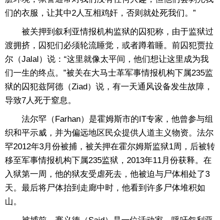
们的衣服，让其中2人互相鸡奸，否则就处死我们。”
被关押到叙利亚情报机构监狱的囚犯称，由于监狱过
渡拥挤，囚犯们必须轮流睡觉，或者蹲着睡。前囚犯贾拉
尔（Jalal）说：“这里就像太平间，他们想让这里成为我
们一生的终点。”被关在大马士革军事情报机构下属235监
狱的囚犯兹阿德（Ziad）说，有一天通风设备发生故障，
导致7人死于窒息。
法尔罕（Farhan）是霍姆斯市的IT专家，他曾参与组
织和平示威，并为偏远地区民众提供人道主义物资。法尔
罕2012年3月份被捕，被关押在霍尔姆斯监狱1周，后被转
移至军事情报机构下属235监狱，2013年11月份获释。在
入狱第一周，他的狱友受虐死去，他被迫与尸体相处了3
天。最后将尸体抬到走廊中时，他看到许多尸体堆积如
山。