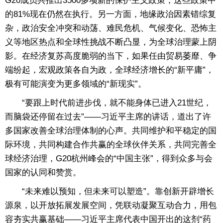
G20成员共推出3500多项新的保护主义政策，这些政策中
的81%现在仍然在执行。另一方面，地缘政治因素错综复
杂，政治安全冲突和动荡、难民危机、气候变化、恐怖主
义等地区热点和全球性挑战不断凸显，为全球治理蒙上阴
影。在经济复苏高度脆弱的当下，如果任由贸易萎靡、争
端纷起，宏观政策各自为政，全球经济增长的“新平庸”，
极有可能演变为更多领域的“新现实”。
“要跟上时代前进步伐，就不能身体已进入21世纪，
而脑袋还停留在过去”——习近平主席的讲话，道出了许
多国家改善全球治理体制的心声。共同维护和平稳定的国
际环境，共同构建合作共赢的全球伙伴关系，共同完善全
球经济治理，G20杭州峰会的“中国主张”，得到众多与会
国家的认同和赞赏。
“未来难以预知，但未来可以塑造”。靠创新开辟增长
源泉，以开放拓展发展空间，凭联动凝聚互动合力，用包
容夯实共赢基础——习近平主席代表中国开出的这剂“药