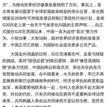
方”，为推动世界经济健康发展指明了方向。事实上，首
次将发展问题置于全球宏观政策框架的突出位置，首次围
绕落实2030年可持续发展议程制订系统性行动计划，发表
G20历史上第一份关于气候变化问题的主席声明……自正
式接任G20主席国以来，中国一直为这些“首次”努力作
为。小智治事，大智治制，面对世界经济形势的发展演
变，中国正尽己所能，为国际社会提供更多公共产品。
大国走向强盛的过程，往往充满着坎坷、反复与猜疑
的挑战。面对“国强必霸”的陈旧逻辑，面对“修昔底德陷
阱”的各方忧惧，中国始终以和衷共济、和合共生的东方
智慧推动共同发展。在中国看来，今天的世界，早已不再
是雅典和斯巴达两雄相争的时代，经济全球化的程度愈益
加深，各国紧密地联系在一起，任何人也承担不起大国冲
突、对抗的代价。只有共同推动完善而不是重构全球治理
体系，共同构建人类命运共同体而不是以邻为壑、恶性竞