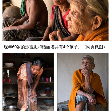
现年60岁的沙雷思和洁丽塔共有4个孩子。（网页截图）