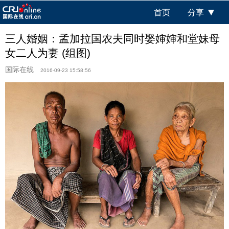
首页
分享
三人婚姻：孟加拉国农夫同时娶婶婶和堂妹母
女二人为妻 (组图)
国际在线
2016-09-23 15:58:56