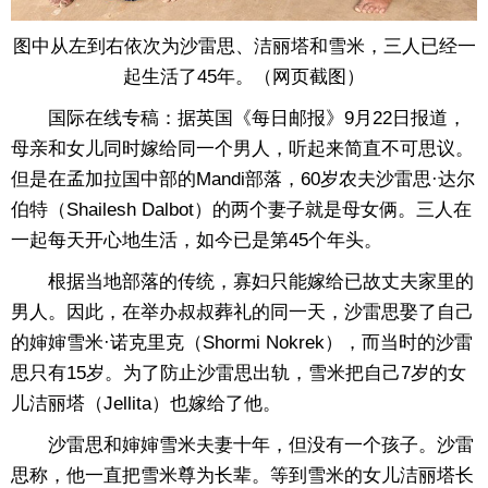
图中从左到右依次为沙雷思、洁丽塔和雪米，三人已经一
起生活了45年。（网页截图）
国际在线专稿：据英国《每日邮报》9月22日报道，
母亲和女儿同时嫁给同一个男人，听起来简直不可思议。
但是在孟加拉国中部的Mandi部落，60岁农夫沙雷思·达尔
伯特（Shailesh Dalbot）的两个妻子就是母女俩。三人在
一起每天开心地生活，如今已是第45个年头。
根据当地部落的传统，寡妇只能嫁给已故丈夫家里的
男人。因此，在举办叔叔葬礼的同一天，沙雷思娶了自己
的婶婶雪米·诺克里克（Shormi Nokrek），而当时的沙雷
思只有15岁。为了防止沙雷思出轨，雪米把自己7岁的女
儿洁丽塔（Jellita）也嫁给了他。
沙雷思和婶婶雪米夫妻十年，但没有一个孩子。沙雷
思称，他一直把雪米尊为长辈。等到雪米的女儿洁丽塔长