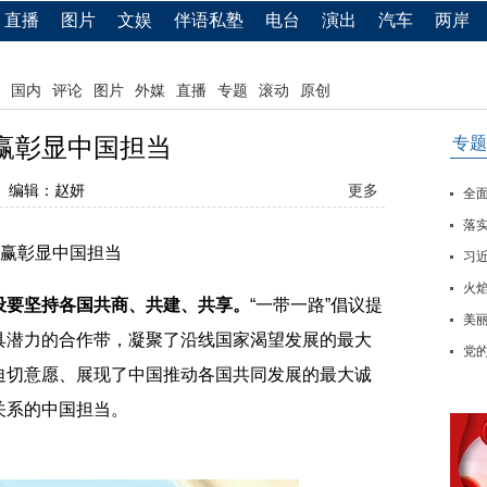
直播
图片
文娱
伴语私塾
电台
演出
汽车
两岸
国内
评论
图片
外媒
直播
专题
滚动
原创
共赢彰显中国担当
专题
编辑：赵妍
更多
全
落实
赢彰显中国担当
习
火
设要坚持各国共商、共建、共享。
“一带一路”倡议提
美
具潜力的合作带，凝聚了沿线国家渴望发展的最大
党
迫切意愿、展现了中国推动各国共同发展的最大诚
关系的中国担当。