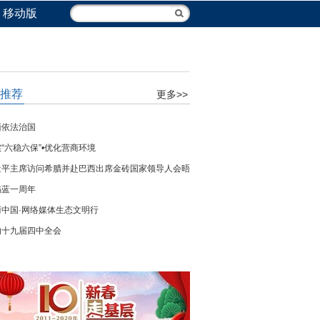
移动版
推荐
更多>>
面依法治国
“六稳六保”•优化营商环境
近平主席访问希腊并赴巴西出席金砖国家领导人会晤
焰蓝一周年
丽中国·网络媒体生态文明行
的十九届四中全会