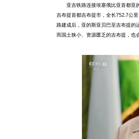
亚吉铁路连接埃塞俄比亚首都亚的
吉布提首都吉布提市，全长752.7公
路建成后，亚的斯亚贝巴至吉布提的运
而国土狭小、资源匮乏的吉布提，也