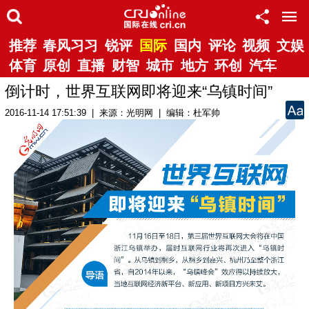
推荐
春风习习
锐评
国际
国内
评论
视频
文娱
体育
原创
直播
财智
城市
地方
环创
汽车
倒计时，世界互联网即将迎来“乌镇时间”
2016-11-14 17:51:39 | 来源：光明网 | 编辑：杜军帅