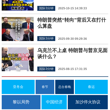
国际3分钟
2025-10-15 14:39:33
特朗普突然“转向”背后又在打什
么算盘
国际3分钟
2025-09-30 09:29:36
乌克兰不上桌 特朗普与普京见面
谈什么？
国际3分钟
2025-08-15 17:31:35
亚冬会
春运
春节
总台春晚
黎以局势
中国经济
加沙停火协议