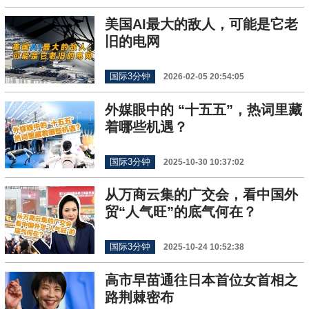
美国AI最大的敌人，可能是它老
旧的电网
国际3分钟
2026-02-05 20:54:05
外媒眼中的 “十五五”，热词里藏
着哪些机遇？
国际3分钟
2025-10-30 10:37:02
从万商云集的广交会，看中国外
贸“人气旺”的底气何在？
国际3分钟
2025-10-24 10:52:38
高市早苗通往日本首位女首相之
路荆棘密布