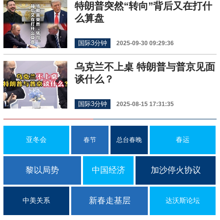
特朗普突然“转向”背后又在打什
么算盘
国际3分钟
2025-09-30 09:29:36
乌克兰不上桌 特朗普与普京见面
谈什么？
国际3分钟
2025-08-15 17:31:35
亚冬会
春运
春节
总台春晚
黎以局势
中国经济
加沙停火协议
新春走基层
中美关系
达沃斯论坛