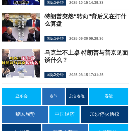
国际3分钟
2025-10-15 14:39:33
特朗普突然“转向”背后又在打什
么算盘
国际3分钟
2025-09-30 09:29:36
乌克兰不上桌 特朗普与普京见面
谈什么？
国际3分钟
2025-08-15 17:31:35
亚冬会
春运
春节
总台春晚
黎以局势
中国经济
加沙停火协议