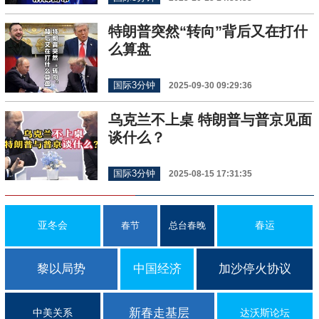
特朗普突然“转向”背后又在打什
么算盘
国际3分钟
2025-09-30 09:29:36
乌克兰不上桌 特朗普与普京见面
谈什么？
国际3分钟
2025-08-15 17:31:35
亚冬会
春运
春节
总台春晚
黎以局势
中国经济
加沙停火协议
新春走基层
中美关系
达沃斯论坛