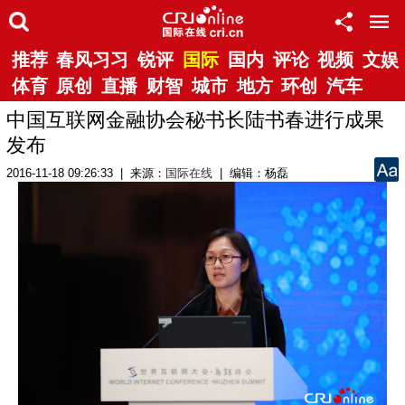
推荐
春风习习
锐评
国际
国内
评论
视频
文娱
体育
原创
直播
财智
城市
地方
环创
汽车
中国互联网金融协会秘书长陆书春进行成果
发布
2016-11-18 09:26:33 | 来源：
国际在线
| 编辑：杨磊