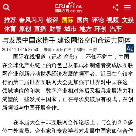
推荐
春风习习
锐评
国际
国内
评论
视频
文娱
体育
原创
直播
财智
城市
地方
环创
汽车
与发展中国家携手 建设网络空间命运共同体
2016-11-18 15:37:50 | 来源：
国际在线
| 编辑：王涛
国际在线报道（记者 俞彤）：不知不觉中，中国
在全球化产业链上的角色已从低成本制造者变成以互联
网产业创新带动世界经济发展的领军者。近日在乌镇举
行的第三届世界互联网大会更加强了世界对中国在这一
领域地位的印象。数字产业相对落后又极具发展潜力和
渴望的一些发展中国家，正在寻求突破原有模式，在创
新领域与中国开展合作。
在本届大会中非互联网合作论坛上，与会的２０多
位中外官员、企业家和专家学者对发展中国家如何合作