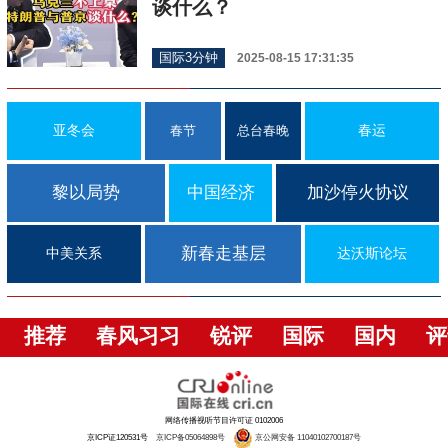
谈什么？
国际3分钟
2025-08-15 17:31:35
亚冬会
春运
春节
总台春晚
黎以局势
中国经济
加沙停火协议
新春走基层
中美关系
达沃斯论坛
推荐
春风习习
锐评
国际
国内
评
网络传播视听节目许可证 0102006
京ICP证120531号
京ICP备05064898号
京公网安备 11040102700187号