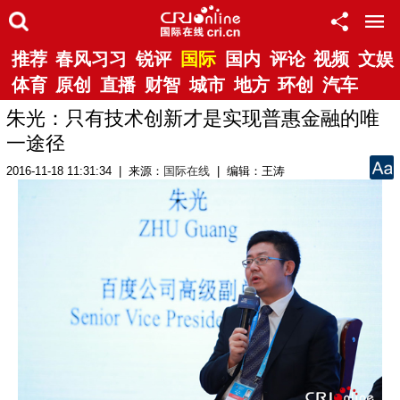
推荐
春风习习
锐评
国际
国内
评论
视频
文娱
体育
原创
直播
财智
城市
地方
环创
汽车
朱光：只有技术创新才是实现普惠金融的唯
一途径
2016-11-18 11:31:34 | 来源：
国际在线
| 编辑：王涛