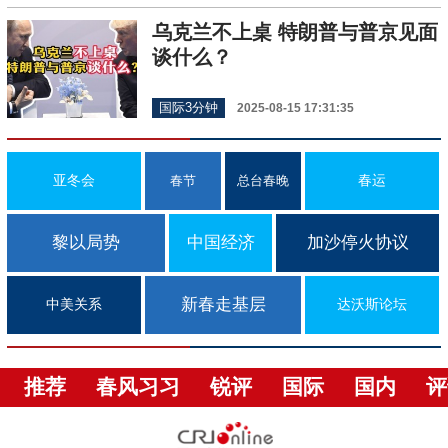
乌克兰不上桌 特朗普与普京见面
谈什么？
国际3分钟
2025-08-15 17:31:35
亚冬会
春运
春节
总台春晚
黎以局势
中国经济
加沙停火协议
新春走基层
中美关系
达沃斯论坛
推荐
春风习习
锐评
国际
国内
评