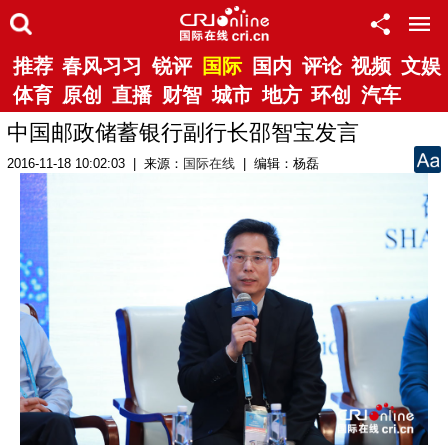
推荐
春风习习
锐评
国际
国内
评论
视频
文娱
体育
原创
直播
财智
城市
地方
环创
汽车
中国邮政储蓄银行副行长邵智宝发言
2016-11-18 10:02:03 | 来源：
国际在线
| 编辑：杨磊