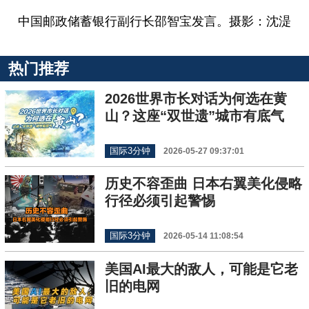
中国邮政储蓄银行副行长邵智宝发言。摄影：沈湜
热门推荐
2026世界市长对话为何选在黄
山？这座“双世遗”城市有底气
国际3分钟
2026-05-27 09:37:01
历史不容歪曲 日本右翼美化侵略
行径必须引起警惕
国际3分钟
2026-05-14 11:08:54
美国AI最大的敌人，可能是它老
旧的电网