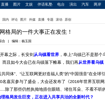
直播
图片
文娱
伴语私塾
电台
演出
汽车
两岸
国内
评论
图片
外媒
直播
专题
滚动
原创
网格局的一件大事正在发生！
综合
|
编辑：杨玉国
开幕之际，长安剑
从乌镇看世界
，奉上“乌镇已不是那个
。而且如今大会已在乌镇落下帷幕，我们再
从世界看乌镇
共同体”、“让互联网更好造福人类”的“中国强音”在全球
00名嘉宾参与了盛会，大会还发布了《2016年世界互
……除了那些仍然执拗地捂住眼睛、堵住耳朵、不看不听
治理格局发生巨变，正在进入共享共治的全新时代？