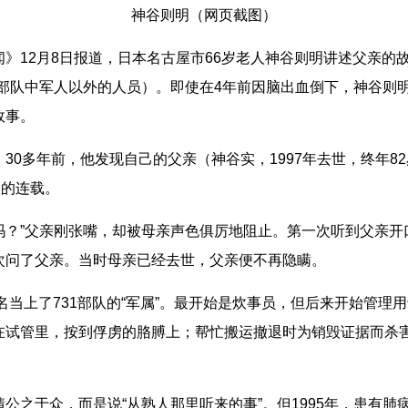
神谷则明（网页截图）
12月8日报道，日本名古屋市66岁老人神谷则明讲述父亲的故
本军部队中军人以外的人员）。即使在4年前因脑出血倒下，神谷
故事。
多年前，他发现自己的父亲（神谷实，1997年去世，终年8
队的连载。
？”父亲刚张嘴，却被母亲声色俱厉地阻止。第一次听到父亲开口
次问了父亲。当时母亲已经去世，父亲便不再隐瞒。
当上了731部队的“军属”。最开始是炊事员，但后来开始管理
在试管里，按到俘虏的胳膊上；帮忙搬运撤退时为销毁证据而杀
之于众，而是说“从熟人那里听来的事”。但1995年，患有肺