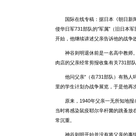
国际在线专稿：据日本《朝日新闻》
侵华日军731部队的“军属”（旧日
开始，他继续讲述父亲告诉他的战争
神谷则明退休前是一名高中教师。30
肉店的父亲经常剪报收集有关731部
他问父亲“（在731部队）有熟人吗
里的学生计划办战争展览，于是他再
原来，1940年父亲一无所知地报名
当时将感染鼠疫耶尔辛杆菌的跳蚤放
常沉重。
神谷则明开始并没有将父亲的事情公