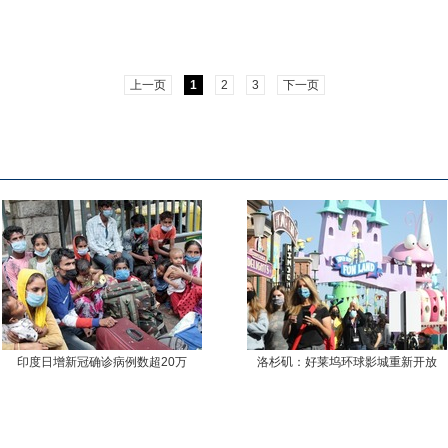
上一页
1
2
3
下一页
印度日增新冠确诊病例数超20万
洛杉矶：好莱坞环球影城重新开放