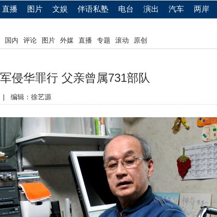
直播
图片
文娱
伴语私塾
电台
演出
汽车
两岸
国内
评论
图片
外媒
直播
专题
滚动
原创
军侵华罪行 父亲曾属731部队
|
编辑：徐艺源