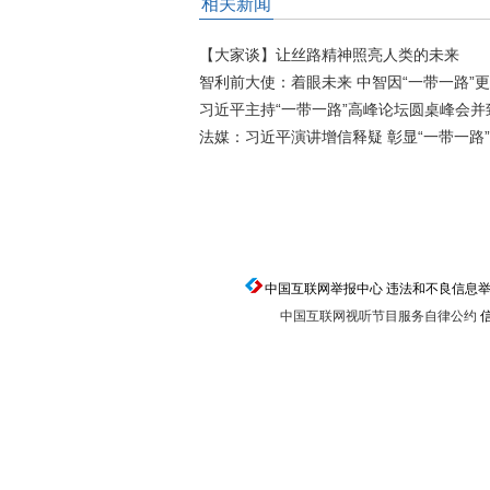
相关新闻
【大家谈】让丝路精神照亮人类的未来
智利前大使：着眼未来 中智因“一带一路”
习近平主持“一带一路”高峰论坛圆桌峰会并
法媒：习近平演讲增信释疑 彰显“一带一路
返回顶端
中国互联网举报中心 违法和不良信息举报电话：0
中国互联网视听节目服务自律公约
信