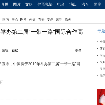
直播
图片
文娱
伴语私塾
电台
演出
汽车
两岸
国内
评论
图片
外媒
直播
专题
滚动
原创
年举办第二届“一带一路”国际合作高
专题
全
落实
编辑：靳松
更多
习
火
宣布，中国将于2019年举办第二届“一带一路”国
美
党
坛