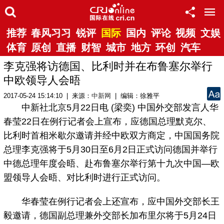
推荐
春风习习
锐评
国际
国内
评论
视频
文娱
体育
原创
直播
财智
城市
地方
环创
汽车
李克强将访德国、比利时并在布鲁塞尔举行
中欧领导人会晤
2017-05-24 15:14:10 | 来源：
中新网
| 编辑：徐雅平
中新社北京5月22日电 (梁奕) 中国外交部发言人华
春莹22日在例行记者会上宣布，应德国总理默克尔、
比利时首相米歇尔邀请并经中欧双方商定，中国国务院
总理李克强将于5月30日至6月2日正式访问德国并举行
中德总理年度会晤、赴布鲁塞尔举行第十九次中国—欧
盟领导人会晤、对比利时进行正式访问。
华春莹在例行记者会上还宣布，应中国外交部长王
毅邀请，德国副总理兼外交部长加布里尔将于5月24日