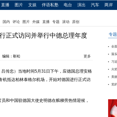
直播
图片
文娱
伴语私塾
电台
演出
汽车
两岸
国内
评论
图片
外媒
直播
专题
滚动
原创
行正式访问并举行中德总理年度
专题
全
落实
编辑：靳松
更多
习
火
吕传忠）当地时间5月31日下午，应德国总理安格
美
乘专机抵达柏林泰格尔机场，开始对德国进行正式访
党
员和中国驻德国大使史明德在舷梯旁热情迎候，