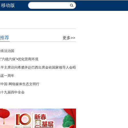
移动版
推荐
更多>>
面依法治国
“六稳六保”•优化营商环境
近平主席访问希腊并赴巴西出席金砖国家领导人会晤
焰蓝一周年
丽中国·网络媒体生态文明行
的十九届四中全会