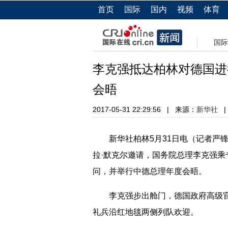
首页
国际
国内
视频
体育
国际
李克强抵达柏林对德国进
会晤
2017-05-31 22:29:56
|
来源：
新华社
|
新华社柏林5月31日电（记者严锋 
拉·默克尔邀请，国务院总理李克强
问，并举行中德总理年度会晤。
李克强步出舱门，德国政府高级官
礼兵沿红地毯两侧列队欢迎。