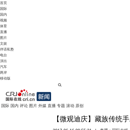
首页
国际
国内
视频
体育
直播
图片
文娱
伴语私塾
电台
演出
汽车
两岸
移动版
国际
国内
评论
图片
外媒
直播
专题
滚动
原创
【微观迪庆】藏族传统手