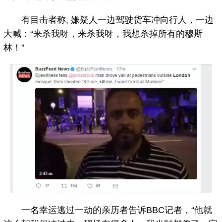
有目击者称, 嫌疑人一边驾驶货车冲向行人，一边
大喊：“来杀我呀，来杀我呀，我想杀掉所有的穆斯
林！”
一名幸运逃过一劫的亲历者告诉BBC记者，“他就