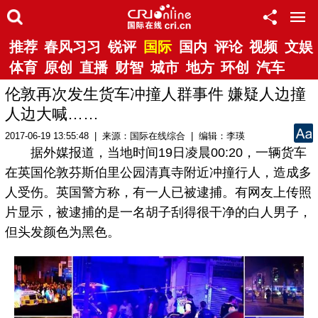
推荐
春风习习
锐评
国际
国内
评论
视频
文娱
体育
原创
直播
财智
城市
地方
环创
汽车
伦敦再次发生货车冲撞人群事件 嫌疑人边撞
人边大喊……
2017-06-19 13:55:48 | 来源：国际在线综合 | 编辑：李瑛
据外媒报道，当地时间19日凌晨00:20，一辆货车
在英国伦敦芬斯伯里公园清真寺附近冲撞行人，造成多
人受伤。英国警方称，有一人已被逮捕。有网友上传照
片显示，被逮捕的是一名胡子刮得很干净的白人男子，
但头发颜色为黑色。