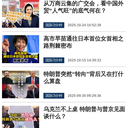
从万商云集的广交会，看中国外
贸“人气旺”的底气何在？
国际3分钟
2025-10-24 10:52:38
高市早苗通往日本首位女首相之
路荆棘密布
国际3分钟
2025-10-15 14:39:33
特朗普突然“转向”背后又在打什
么算盘
国际3分钟
2025-09-30 09:29:36
乌克兰不上桌 特朗普与普京见面
谈什么？