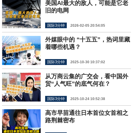
美国AI最大的敌人，可能是它老
旧的电网
国际3分钟
2026-02-05 20:54:05
外媒眼中的 “十五五”，热词里藏
着哪些机遇？
国际3分钟
2025-10-30 10:37:02
从万商云集的广交会，看中国外
贸“人气旺”的底气何在？
国际3分钟
2025-10-24 10:52:38
高市早苗通往日本首位女首相之
路荆棘密布