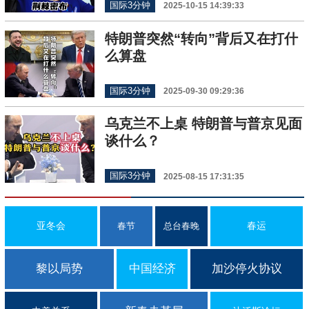
国际3分钟
2025-10-15 14:39:33
特朗普突然“转向”背后又在打什
么算盘
国际3分钟
2025-09-30 09:29:36
乌克兰不上桌 特朗普与普京见面
谈什么？
国际3分钟
2025-08-15 17:31:35
亚冬会
春运
春节
总台春晚
黎以局势
中国经济
加沙停火协议