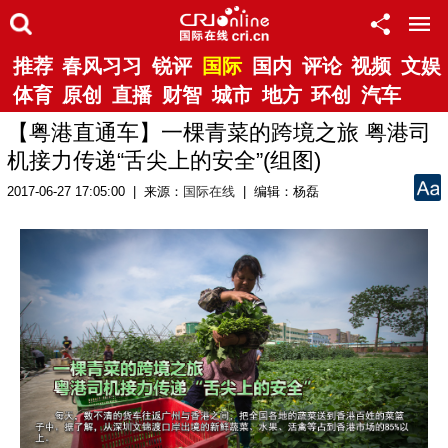
推荐
春风习习
锐评
国际
国内
评论
视频
文娱
体育
原创
直播
财智
城市
地方
环创
汽车
【粤港直通车】一棵青菜的跨境之旅 粤港司
机接力传递“舌尖上的安全”(组图)
2017-06-27 17:05:00 | 来源：
国际在线
| 编辑：杨磊