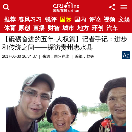
推荐
春风习习
锐评
国际
国内
评论
视频
文娱
体育
原创
直播
财智
城市
地方
环创
汽车
【砥砺奋进的五年·人权篇】记者手记：进步
和传统之间——探访贵州惠水县
2017-06-30 16:34:37 | 来源：
国际在线
| 编辑：赵妍