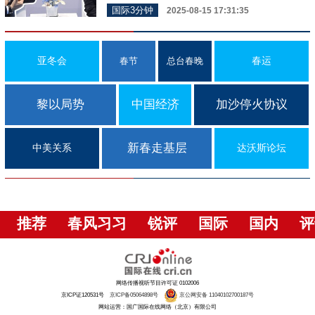
国际3分钟
2025-08-15 17:31:35
亚冬会
春运
春节
总台春晚
黎以局势
中国经济
加沙停火协议
新春走基层
中美关系
达沃斯论坛
推荐
春风习习
锐评
国际
国内
评
网络传播视听节目许可证 0102006
京ICP证120531号
京ICP备05064898号
京公网安备 11040102700187号
网站运营：国广国际在线网络（北京）有限公司