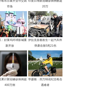
汗喀布尔重开货币交易
印度日增新冠确诊病例数超
市场
20万
矶：好莱坞环球影城重
伊拉克首都发生一起汽车炸
新开放
弹袭击致5死21伤
其累计新冠确诊病例超
华盛顿：四万绢花纪念枪击
400万例
遇难者