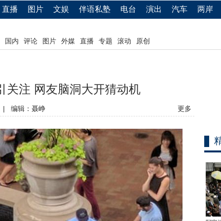
直播
图片
文娱
伴语私塾
电台
演出
汽车
两岸
国内
评论
图片
外媒
直播
专题
滚动
原创
引关注 网友脑洞大开猜动机
|
编辑：聂峥
更多