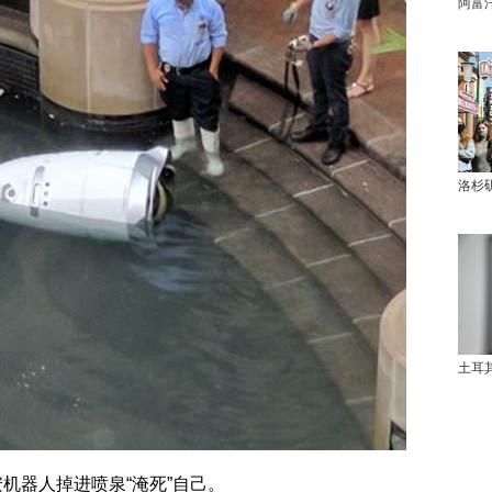
阿富
洛杉
土耳
机器人掉进喷泉“淹死”自己。